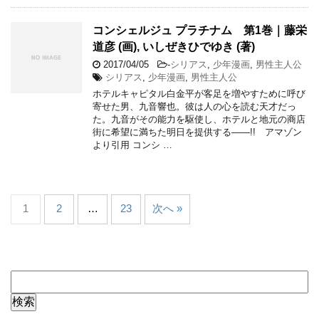
コンシェルジュ プラチナム 第1巻｜藤栄
道彦 (画), いしぜきひでゆき (著)
2017/04/05
-
シリアス
,
少年漫画
,
男性主人公
シリアス
,
少年漫画
,
男性主人公
ホテルキャピタル白金平が客足を増やすために呼び
寄せた男、九音響也。彼は人の心を読む天才だっ
た。九音がその能力を駆使し、ホテルと地元の商店
街に希望に満ちた明日を提供する――!! アマゾン
より引用 コンシ …
1
2
…
23
次へ »