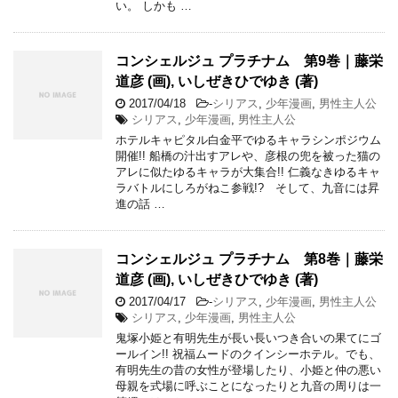
い。 しかも …
コンシェルジュ プラチナム 第9巻｜藤栄
道彦 (画), いしぜきひでゆき (著)
2017/04/18
-
シリアス
,
少年漫画
,
男性主人公
シリアス
,
少年漫画
,
男性主人公
ホテルキャピタル白金平でゆるキャラシンポジウム
開催!! 船橋の汁出すアレや、彦根の兜を被った猫の
アレに似たゆるキャラが大集合!! 仁義なきゆるキャ
ラバトルにしろがねこ参戦!? そして、九音には昇
進の話 …
コンシェルジュ プラチナム 第8巻｜藤栄
道彦 (画), いしぜきひでゆき (著)
2017/04/17
-
シリアス
,
少年漫画
,
男性主人公
シリアス
,
少年漫画
,
男性主人公
鬼塚小姫と有明先生が長い長いつき合いの果てにゴ
ールイン!! 祝福ムードのクインシーホテル。でも、
有明先生の昔の女性が登場したり、小姫と仲の悪い
母親を式場に呼ぶことになったりと九音の周りは一