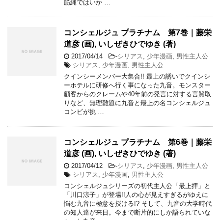
筋縄ではいか …
コンシェルジュ プラチナム 第7巻｜藤栄
道彦 (画), いしぜきひでゆき (著)
2017/04/14
-
シリアス
,
少年漫画
,
男性主人公
シリアス
,
少年漫画
,
男性主人公
クインシーメンバー大集合!! 最上の誘いでクインシ
ーホテルに研修へ行く事になった九音。モンスター
顧客からのクレームや40年前の発言に対する言質取
りなど、無理難題に九音と最上の名コンシェルジュ
コンビが挑 …
コンシェルジュ プラチナム 第6巻｜藤栄
道彦 (画), いしぜきひでゆき (著)
2017/04/12
-
シリアス
,
少年漫画
,
男性主人公
シリアス
,
少年漫画
,
男性主人公
コンシェルジュシリーズの初代主人公「最上拝」と
「川口涼子」が登場!!人の心が見えすぎるがゆえに
悩む九音に極意を授ける!? そして、九音の大学時代
の知人達が来日。今まで断片的にしか語られていな