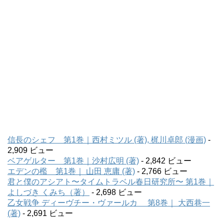
信長のシェフ 第1巻｜西村ミツル (著), 梶川卓郎 (漫画)
-
2,909 ビュー
ベアゲルター 第1巻｜沙村広明 (著)
- 2,842 ビュー
エデンの檻 第1巻｜ 山田 恵庸 (著)
- 2,766 ビュー
君と僕のアシアト〜タイムトラベル春日研究所〜 第1巻｜
よしづき くみち（著）
- 2,698 ビュー
乙女戦争 ディーヴチー・ヴァールカ 第8巻｜ 大西巷一
(著)
- 2,691 ビュー