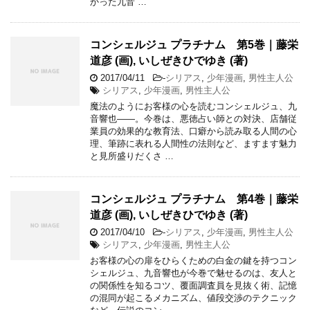
かった九音 …
コンシェルジュ プラチナム 第5巻｜藤栄
道彦 (画), いしぜきひでゆき (著)
2017/04/11
-
シリアス
,
少年漫画
,
男性主人公
シリアス
,
少年漫画
,
男性主人公
魔法のようにお客様の心を読むコンシェルジュ、九
音響也――。今巻は、悪徳占い師との対決、店舗従
業員の効果的な教育法、口癖から読み取る人間の心
理、筆跡に表れる人間性の法則など、ますます魅力
と見所盛りだくさ …
コンシェルジュ プラチナム 第4巻｜藤栄
道彦 (画), いしぜきひでゆき (著)
2017/04/10
-
シリアス
,
少年漫画
,
男性主人公
シリアス
,
少年漫画
,
男性主人公
お客様の心の扉をひらくための白金の鍵を持つコン
シェルジュ、九音響也が今巻で魅せるのは、友人と
の関係性を知るコツ、覆面調査員を見抜く術、記憶
の混同が起こるメカニズム、値段交渉のテクニック