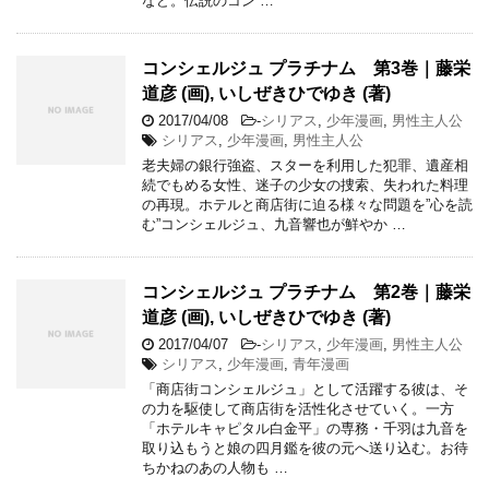
など。伝説のコン …
コンシェルジュ プラチナム 第3巻｜藤栄
道彦 (画), いしぜきひでゆき (著)
2017/04/08
-
シリアス
,
少年漫画
,
男性主人公
シリアス
,
少年漫画
,
男性主人公
老夫婦の銀行強盗、スターを利用した犯罪、遺産相
続でもめる女性、迷子の少女の捜索、失われた料理
の再現。ホテルと商店街に迫る様々な問題を”心を読
む”コンシェルジュ、九音響也が鮮やか …
コンシェルジュ プラチナム 第2巻｜藤栄
道彦 (画), いしぜきひでゆき (著)
2017/04/07
-
シリアス
,
少年漫画
,
男性主人公
シリアス
,
少年漫画
,
青年漫画
「商店街コンシェルジュ」として活躍する彼は、そ
の力を駆使して商店街を活性化させていく。一方
「ホテルキャピタル白金平」の専務・千羽は九音を
取り込もうと娘の四月鑑を彼の元へ送り込む。お待
ちかねのあの人物も …