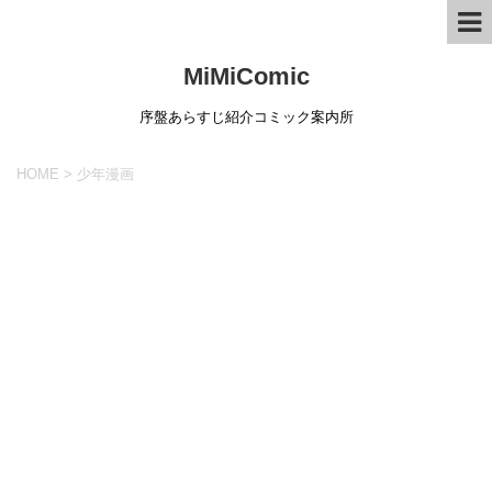
MiMiComic
序盤あらすじ紹介コミック案内所
HOME
>
少年漫画