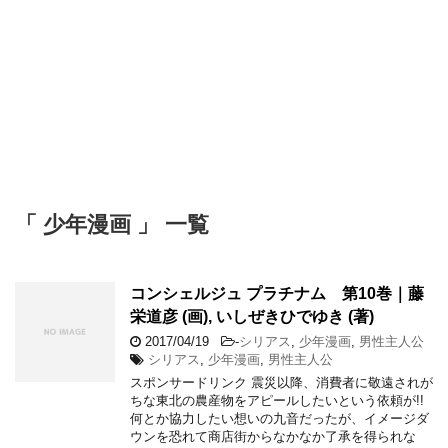
「 少年漫画 」 一覧
コンシェルジュ プラチナム 第10巻｜藤
栄道彦 (画), いしぜきひでゆき (著)
2017/04/19
-
シリアス
,
少年漫画
,
男性主人公
シリアス
,
少年漫画
,
男性主人公
スポンサードリンク 震災以降、消費者に敬遠されが
ちな東北の農産物をアピールしたいという依頼が!!
何とか協力したい想いの九音だったが、イメージダ
ウンを恐れて商店街からなかなか了承を得られな