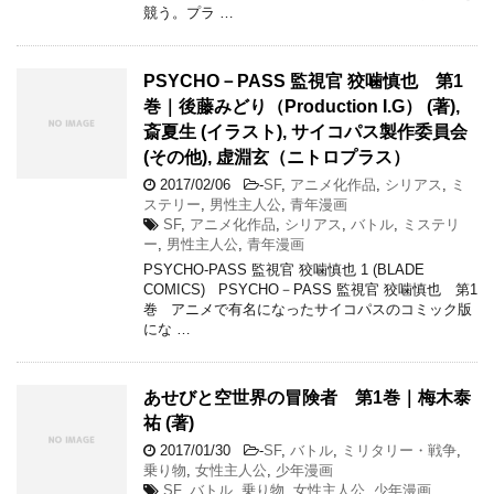
競う。プラ …
PSYCHO－PASS 監視官 狡噛慎也 第1
巻｜後藤みどり（Production I.G） (著),
斎夏生 (イラスト), サイコパス製作委員会
(その他), 虚淵玄（ニトロプラス）
2017/02/06
-
SF
,
アニメ化作品
,
シリアス
,
ミ
ステリー
,
男性主人公
,
青年漫画
SF
,
アニメ化作品
,
シリアス
,
バトル
,
ミステリ
ー
,
男性主人公
,
青年漫画
PSYCHO-PASS 監視官 狡噛慎也 1 (BLADE
COMICS) PSYCHO－PASS 監視官 狡噛慎也 第1
巻 アニメで有名になったサイコパスのコミック版
にな …
あせびと空世界の冒険者 第1巻｜梅木泰
祐 (著)
2017/01/30
-
SF
,
バトル
,
ミリタリー・戦争
,
乗り物
,
女性主人公
,
少年漫画
SF
,
バトル
,
乗り物
,
女性主人公
,
少年漫画