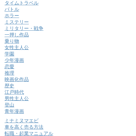
タイムトラベル
バトル
ホラー
ミステリー
ミリタリー・戦争
一押し作品
乗り物
女性主人公
学園
少年漫画
恋愛
推理
映画化作品
歴史
江戸時代
男性主人公
登山
青年漫画
ミナミヌマエビ
車を高く売る方法
転職・起業マニュアル