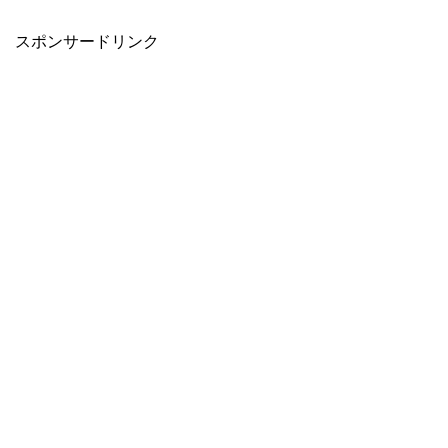
スポンサードリンク