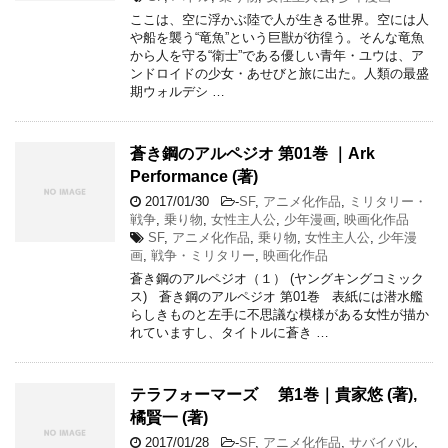
ここは、空に浮かぶ陸で人が生きる世界。空には人
や船を襲う“竜魚”という巨獣が彷徨う。そんな竜魚
から人を守る“衛士”である優しい青年・ユウは、ア
ンドロイドの少女・あせびと旅に出た。人類の最盛
期ウォルデシ …
蒼き鋼のアルペジオ 第01巻 ｜Ark
Performance (著)
2017/01/30
-
SF
,
アニメ化作品
,
ミリタリー・
戦争
,
乗り物
,
女性主人公
,
少年漫画
,
映画化作品
SF
,
アニメ化作品
,
乗り物
,
女性主人公
,
少年漫
画
,
戦争・ミリタリー
,
映画化作品
蒼き鋼のアルペジオ（１） (ヤングキングコミック
ス) 蒼き鋼のアルペジオ 第01巻 表紙には潜水艦
らしきものと左手に不思議な模様がある女性が描か
れていますし、タイトルに蒼き …
テラフォーマーズ 第1巻｜貴家悠 (著),
橘賢一 (著)
2017/01/28
-
SF
,
アニメ化作品
,
サバイバル
,