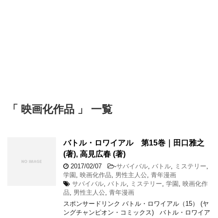
「 映画化作品 」 一覧
バトル・ロワイアル 第15巻｜田口雅之
(著), 高見広春 (著)
2017/02/07
-
サバイバル
,
バトル
,
ミステリー
,
学園
,
映画化作品
,
男性主人公
,
青年漫画
サバイバル
,
バトル
,
ミステリー
,
学園
,
映画化作
品
,
男性主人公
,
青年漫画
スポンサードリンク バトル・ロワイアル（15） (ヤ
ングチャンピオン・コミックス) バトル・ロワイア