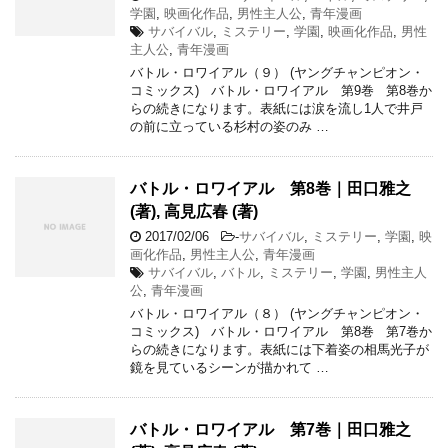
学園
,
映画化作品
,
男性主人公
,
青年漫画
サバイバル
,
ミステリー
,
学園
,
映画化作品
,
男性
主人公
,
青年漫画
バトル・ロワイアル（９） (ヤングチャンピオン・
コミックス) バトル・ロワイアル 第9巻 第8巻か
らの続きになります。表紙には涙を流し1人で井戸
の前に立っている杉村の姿のみ …
バトル・ロワイアル 第8巻｜田口雅之
(著), 高見広春 (著)
2017/02/06
-
サバイバル
,
ミステリー
,
学園
,
映
画化作品
,
男性主人公
,
青年漫画
サバイバル
,
バトル
,
ミステリー
,
学園
,
男性主人
公
,
青年漫画
バトル・ロワイアル（８） (ヤングチャンピオン・
コミックス) バトル・ロワイアル 第8巻 第7巻か
らの続きになります。表紙には下着姿の相馬光子が
鏡を見ているシーンが描かれて …
バトル・ロワイアル 第7巻｜田口雅之