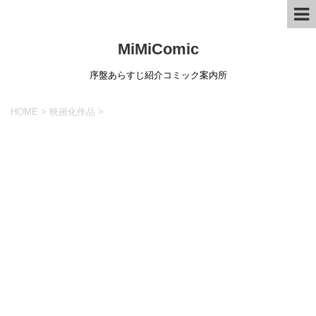
MiMiComic
序盤あらすじ紹介コミック案内所
HOME
>
映画化作品
>