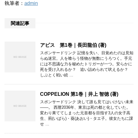
執筆者：
admin
関連記事
アビス 第1巻｜長田龍伯 (著)
スポンサードリンク 記憶を失い、目覚めたのは見知
らぬ迷宮。人を喰らう怪物が無数にうろつく。手元
には不思議な力を秘めたトリガーが一つ。安らかに
死を受け入れるか？ 追い詰められて吠えるか？
しぶとく戦い続 …
COPPELION 第1巻｜井上 智徳 (著)
スポンサードリンク 決して誰も見てはいけない未来
───。 西暦2036年、東京は死の都と化していた。
変わり果ててしまった元首都を目指す3人の女子高
生、荊(いばら)・葵(あおい)・タエ子。彼女たちに課
せ …