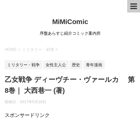
MiMiComic
序盤あらすじ紹介コミック案内所
HOME
>
ミリタリー・戦争
>
ミリタリー・戦争
女性主人公
歴史
青年漫画
乙女戦争 ディーヴチー・ヴァールカ 第
8巻｜ 大西巷一 (著)
投稿日：
2017年5月18日
スポンサードリンク