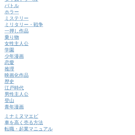
バトル
ホラー
ミステリー
ミリタリー・戦争
一押し作品
乗り物
女性主人公
学園
少年漫画
恋愛
推理
映画化作品
歴史
江戸時代
男性主人公
登山
青年漫画
ミナミヌマエビ
車を高く売る方法
転職・起業マニュアル