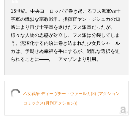
15世紀、中央ヨーロッパで巻き起こるフス派軍vs十
字軍の熾烈な宗教戦争。指揮官ヤン・ジシュカの知
略により再び十字軍を退けたフス派軍だったが、
様々な人物の思惑が対立し、フス派は分裂してしま
う。泥沼化する内紛に巻き込まれた少女兵シャール
カは、予期せぬ幸福を手にするが、過酷な選択を迫
られることに――。 アマゾンより引用。
乙女戦争 ディーヴチー・ヴァールカ(8) (アクション
コミックス(月刊アクション))