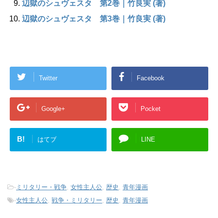
辺獄のシュヴェスタ 第2巻｜竹良実 (著)
辺獄のシュヴェスタ 第3巻｜竹良実 (著)
Twitter
Facebook
Google+
Pocket
B!
はてブ
LINE
-
ミリタリー・戦争
,
女性主人公
,
歴史
,
青年漫画
-
女性主人公
,
戦争・ミリタリー
,
歴史
,
青年漫画