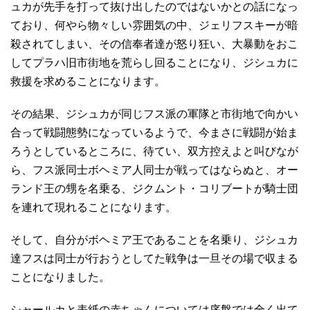
ュカが先手を打って抜け出したのではないかとの話になっ
ており、何やら物々しい雰囲気の中、ジェリフスキーが暗
殺されてしまい、その信奉者達が怒り狂い、大暴動をおこ
してプラハ旧市街地を荒らし回ることになり、ジシュカに
救援を求めることになります。
その結果、ジシュカが同じフス派の軍隊と市街地で向かい
合って戦闘態勢になっているようで、今まさに戦闘が始ま
ろうとしているところに、待てい、双方控えよと叫びなが
ら、フス派同士ボヘミア人同士が戦ってはならぬと、オー
ランド王の甥を名乗る、ジクムント・コリブートが騎士団
を連れて現れることになります。
そして、自分がボヘミア王であることを名乗り、ジシュカ
達フスは同士が行おうとしてた戦争は一旦その場で収まる
ことになりました。
シャールカと表紙の赤ちゃんについては序盤では全く出て