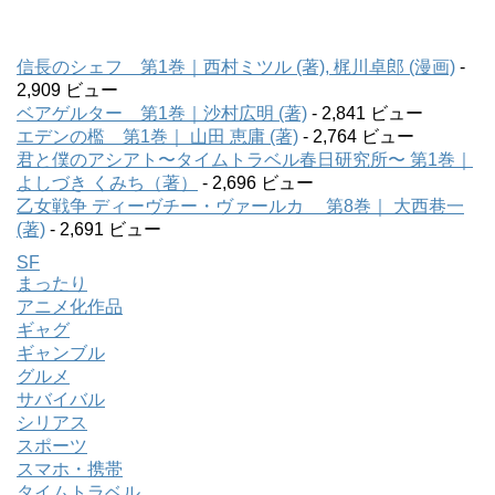
信長のシェフ 第1巻｜西村ミツル (著), 梶川卓郎 (漫画)
-
2,909 ビュー
ベアゲルター 第1巻｜沙村広明 (著)
- 2,841 ビュー
エデンの檻 第1巻｜ 山田 恵庸 (著)
- 2,764 ビュー
君と僕のアシアト〜タイムトラベル春日研究所〜 第1巻｜
よしづき くみち（著）
- 2,696 ビュー
乙女戦争 ディーヴチー・ヴァールカ 第8巻｜ 大西巷一
(著)
- 2,691 ビュー
SF
まったり
アニメ化作品
ギャグ
ギャンブル
グルメ
サバイバル
シリアス
スポーツ
スマホ・携帯
タイムトラベル