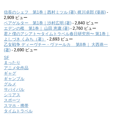
信長のシェフ 第1巻｜西村ミツル (著), 梶川卓郎 (漫画)
-
2,909 ビュー
ベアゲルター 第1巻｜沙村広明 (著)
- 2,840 ビュー
エデンの檻 第1巻｜ 山田 恵庸 (著)
- 2,760 ビュー
君と僕のアシアト〜タイムトラベル春日研究所〜 第1巻｜
よしづき くみち（著）
- 2,693 ビュー
乙女戦争 ディーヴチー・ヴァールカ 第8巻｜ 大西巷一
(著)
- 2,690 ビュー
SF
まったり
アニメ化作品
ギャグ
ギャンブル
グルメ
サバイバル
シリアス
スポーツ
スマホ・携帯
タイムトラベル