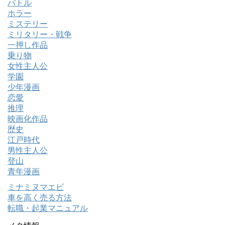
バトル
ホラー
ミステリー
ミリタリー・戦争
一押し作品
乗り物
女性主人公
学園
少年漫画
恋愛
推理
映画化作品
歴史
江戸時代
男性主人公
登山
青年漫画
ミナミヌマエビ
車を高く売る方法
転職・起業マニュアル