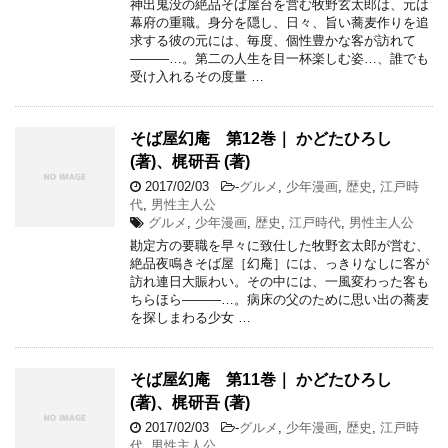
神出鬼没の絶品そば屋台を営む牧野玄太郎は、元は
幕府の重職。身分を隠し、日々、旨い蕎麦作りを追
求する彼の元には、毎度、個性豊かな客が訪れて
―――…。第二の人生を目一杯楽しむ姿…、誰でも
受け入れるその度量 …
そば屋幻庵 第12巻｜ かどたひろし
(著)、梶研吾 (著)
2017/02/03
-
グルメ
,
少年漫画
,
歴史
,
江戸時
代
,
男性主人公
グルメ
,
少年漫画
,
歴史
,
江戸時代
,
男性主人公
勘定方の要職を早々に致仕した牧野玄太郎が営む、
絶品夜鳴きそば屋［幻庵］には、っきりなしに客が
訪れ連日大賑わい。その中には、一風変わった客も
ちらほら―――…。病床の父のために思い出の蕎麦
を探しまわる少女 …
そば屋幻庵 第11巻｜ かどたひろし
(著)、梶研吾 (著)
2017/02/03
-
グルメ
,
少年漫画
,
歴史
,
江戸時
代
,
男性主人公