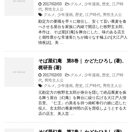
2017/02/03
-
グルメ
,
少年漫画
,
歴史
,
江戸時
代
,
男性主人公
グルメ
,
少年漫画
,
歴史
,
江戸時代
,
男性主人公
勘定方の要職を早々に致仕し、安くて旨い蕎麦を食
べさせる屋台を家族に内緒で開店した牧野玄太郎。
本作は、そば屋[幻庵]を舞台にした、味のある店主
と個性豊かな常連客たちが織りなす極上の[大江戸人
情夜話]。美 …
そば屋幻庵 第8巻｜ かどたひろし (著)、
梶研吾 (著)
2017/02/03
-
グルメ
,
少年漫画
,
歴史
,
江戸時
代
,
男性主人公
グルメ
,
少年漫画
,
歴史
,
江戸時代
,
男性主人公
元勘定方の牧野玄太郎が身分を隠して絶品蕎麦を振
る舞う屋台［幻庵］を舞台に繰り広げる大江戸人情
百景。「仁王」の異名を持つ南町奉行の娘に恋した
役人、玄太郎の蕎麦仲間の店を買収しようとする大
店の店主、美人芸 …
そば屋幻庵 第7巻｜ かどたひろし (著)、