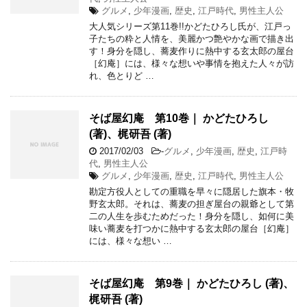
グルメ
,
少年漫画
,
歴史
,
江戸時代
,
男性主人公
大人気シリーズ第11巻!!かどたひろし氏が、江戸っ
子たちの粋と人情を、美麗かつ艶やかな画で描き出
す！身分を隠し、蕎麦作りに熱中する玄太郎の屋台
［幻庵］には、様々な想いや事情を抱えた人々が訪
れ、色とりど …
そば屋幻庵 第10巻｜ かどたひろし
(著)、梶研吾 (著)
2017/02/03
-
グルメ
,
少年漫画
,
歴史
,
江戸時
代
,
男性主人公
グルメ
,
少年漫画
,
歴史
,
江戸時代
,
男性主人公
勘定方役人としての重職を早々に隠居した旗本・牧
野玄太郎。それは、蕎麦の担ぎ屋台の親爺として第
二の人生を歩むためだった！身分を隠し、如何に美
味い蕎麦を打つかに熱中する玄太郎の屋台［幻庵］
には、様々な想い …
そば屋幻庵 第9巻｜ かどたひろし (著)、
梶研吾 (著)