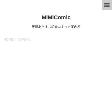
MiMiComic
序盤あらすじ紹介コミック案内所
HOME
>
江戸時代