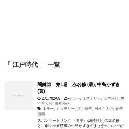
「 江戸時代 」 一覧
闇鍵師 第1巻｜赤名修 (著), 中島かずき
(著)
2017/02/09
-
ホラー
,
ミステリー
,
江戸時代
,
男
性主人公
,
青年漫画
ホラー
,
ミステリー
,
江戸時代
,
男性主人公
,
青年
漫画
スポンサードリンク 『勇午』(講談社刊)の赤名修
と、劇団☆新感線の中島かずきのまさかのコンビが