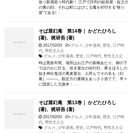
放つ新感覚☆時代劇！ 江戸で評判の錠前屋・錠之介
の裏の顔。それは町にはびこる魔を封印する“枢り
屋”である! …
そば屋幻庵 第14巻｜ かどたひろし
(著)、梶研吾 (著)
2017/02/03
-
グルメ
,
少年漫画
,
歴史
,
江戸時
代
,
男性主人公
グルメ
,
少年漫画
,
歴史
,
江戸時代
,
男性主人公
時は寛政年間、場所はお江戸の新橋あたり、柳の下
でほのかに灯る、担ぎ屋台の街行灯。夢まぼろしの
如き神出鬼没の蕎麦屋台、人呼んでその名も［幻
庵］―――。勘定方の重職をあっさり捨てて、早々
に隠居した元旗本・ …
そば屋幻庵 第13巻｜ かどたひろし
(著)、梶研吾 (著)
2017/02/03
-
グルメ
,
少年漫画
,
歴史
,
江戸時
代
,
男性主人公
グルメ
,
少年漫画
,
歴史
,
江戸時代
,
男性主人公