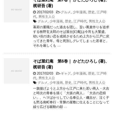
梶研吾 (著)
2017/02/03
-
グルメ
,
少年漫画
,
歴史
,
江戸時
代
,
男性主人公
グルメ
,
少年漫画
,
歴史
,
江戸時代
,
男性主人公
幕府の重職だった過去を隠し、旨い蕎麦作りを追求
する牧野玄太郎のそば屋台[幻庵]は今宵も大繁盛。
幼い頃の淡い恋を成就させるため上方から江戸に戻
ってきた青年。母と死別しグレてしまった若者と、
それを厳しくも …
そば屋幻庵 第6巻｜ かどたひろし (著)、
梶研吾 (著)
2017/02/03
-
ギャグ
,
少年漫画
,
歴史
,
江戸時
代
,
男性主人公
グルメ
,
少年漫画
,
歴史
,
江戸時代
,
男性主人公
一旗揚げようと上方から江戸に来た若い商人・大吉
と時次の青春を描く「大坂の商人」「大吉の恋煩
い」、ヘマばかりしている奉公人・磯吉が、泣く子
も黙る南町奉行・常磐の屋敷に仕えることになって
繰り広げる騒動の顛 …