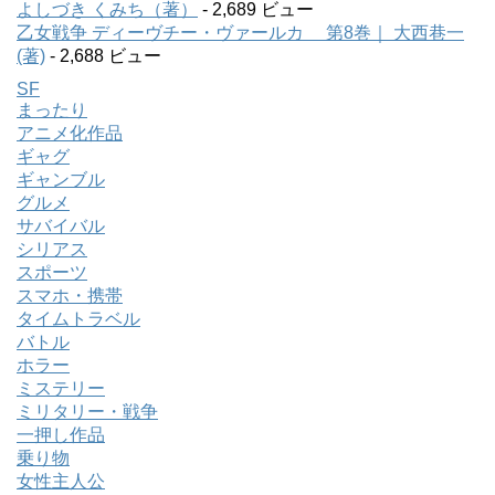
よしづき くみち（著）
- 2,689 ビュー
乙女戦争 ディーヴチー・ヴァールカ 第8巻｜ 大西巷一
(著)
- 2,688 ビュー
SF
まったり
アニメ化作品
ギャグ
ギャンブル
グルメ
サバイバル
シリアス
スポーツ
スマホ・携帯
タイムトラベル
バトル
ホラー
ミステリー
ミリタリー・戦争
一押し作品
乗り物
女性主人公