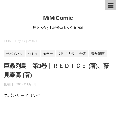
MiMiComic
序盤あらすじ紹介コミック案内所
HOME
>
サバイバル
>
サバイバル
バトル
ホラー
女性主人公
学園
青年漫画
巨蟲列島 第3巻｜ＲＥＤＩＣＥ (著)、藤
見泰高 (著)
投稿日：
2017年1月31日
スポンサードリンク