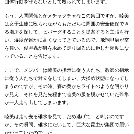
団体行動を守らないとして殴られてしまいます。
もう、人間関係とかメチャクチャなこの集団ですが、睦美
は女子生徒に殴られながらもただちに周囲の安全確保でき
る場所を探して、ビバーグすることを提案すると主張を行
い、湿度が遥かに高くなってきているので、飛翔甲蟲が空
を舞い、俊脚蟲が餌を求めて走り回るのに適した湿度にな
っていることを告げます。
ここで、メンバーは睦美の指示に従う人たち、教師の指示
に従う人たちで対立をしてしまい、大揉め状態になってし
まうのですが、その時、森の奥からライトのような明かり
が見え、それを見た先程まで睦美の服を脱がせていた碓氷
が一人走り出してしまいます。
睦美は走り去る碓氷を見て、だめ逃げて！と叫ぶのです
が、その瞬間、碓氷にたいして、巨大な昆虫が集団で襲い
かかっていたのでした。