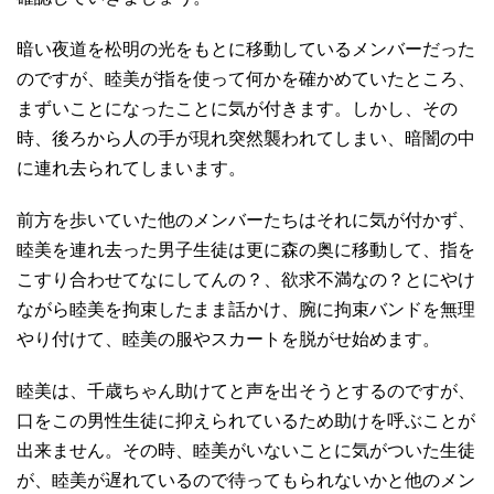
暗い夜道を松明の光をもとに移動しているメンバーだった
のですが、睦美が指を使って何かを確かめていたところ、
まずいことになったことに気が付きます。しかし、その
時、後ろから人の手が現れ突然襲われてしまい、暗闇の中
に連れ去られてしまいます。
前方を歩いていた他のメンバーたちはそれに気が付かず、
睦美を連れ去った男子生徒は更に森の奥に移動して、指を
こすり合わせてなにしてんの？、欲求不満なの？とにやけ
ながら睦美を拘束したまま話かけ、腕に拘束バンドを無理
やり付けて、睦美の服やスカートを脱がせ始めます。
睦美は、千歳ちゃん助けてと声を出そうとするのですが、
口をこの男性生徒に抑えられているため助けを呼ぶことが
出来ません。その時、睦美がいないことに気がついた生徒
が、睦美が遅れているので待ってもられないかと他のメン