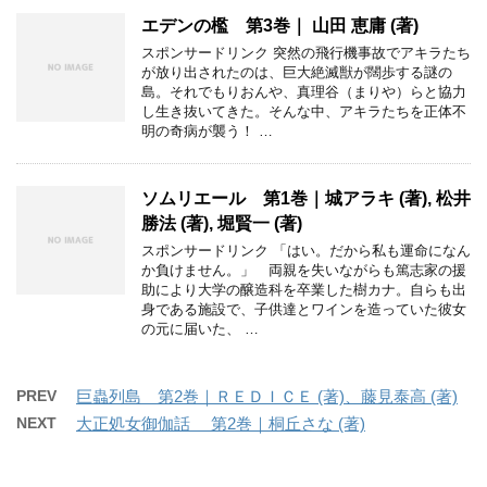
エデンの檻 第3巻｜ 山田 恵庸 (著)
スポンサードリンク 突然の飛行機事故でアキラたち
が放り出されたのは、巨大絶滅獣が闊歩する謎の
島。それでもりおんや、真理谷（まりや）らと協力
し生き抜いてきた。そんな中、アキラたちを正体不
明の奇病が襲う！ …
ソムリエール 第1巻｜城アラキ (著), 松井
勝法 (著), 堀賢一 (著)
スポンサードリンク 「はい。だから私も運命になん
か負けません。」 両親を失いながらも篤志家の援
助により大学の醸造科を卒業した樹カナ。自らも出
身である施設で、子供達とワインを造っていた彼女
の元に届いた、 …
PREV
巨蟲列島 第2巻｜ＲＥＤＩＣＥ (著)、藤見泰高 (著)
NEXT
大正処女御伽話 第2巻｜桐丘さな (著)