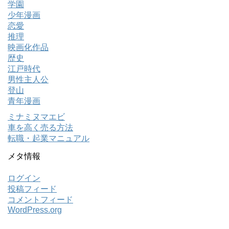
学園
少年漫画
恋愛
推理
映画化作品
歴史
江戸時代
男性主人公
登山
青年漫画
ミナミヌマエビ
車を高く売る方法
転職・起業マニュアル
メタ情報
ログイン
投稿フィード
コメントフィード
WordPress.org