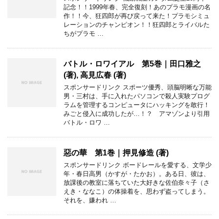
記念！！1999年春、完全復刻！あのプラモ漫画の名
作！！今、狂四郎が再び戻って来た！プラモシミュ
レーションのチャンピオン！！狂四郎とライバルた
ちがプラモ …
バトル・ロワイアル 第5巻｜田口雅之
(著), 高見広春 (著)
スポンサードリンク スポーツ優秀、頭脳明晰な万能
男・三村は、手に入れたパソコンで殺人実験プログ
ラムを管理するコンピュータにハッキングを敢行！
みごと侵入に成功したが…！？ アマゾンより引用
バトル・ロワ …
惡の華 第1巻｜押見修造 (著)
スポンサードリンク ボードレールを愛する、文学少
年・春日高男（かすが・たかお）。ある日、彼は、
放課後の教室に落ちていた大好きな佐伯奈々子（さ
えき・ななこ）の体操着を、思わず盗ってしまう。
それを、嫌われ …