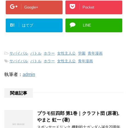
Google+
Pocket
B!
はてブ
LINE
-
サバイバル
,
バトル
,
ホラー
,
女性主人公
,
学園
,
青年漫画
-
サバイバル
,
バトル
,
ホラー
,
女性主人公
,
青年漫画
執筆者：
admin
関連記事
プラモ狂四郎 第1巻｜クラフト団 (原著),
やまと 虹一 (著)
スポンサードリンク 機動戦士ガンダム誕生20周年