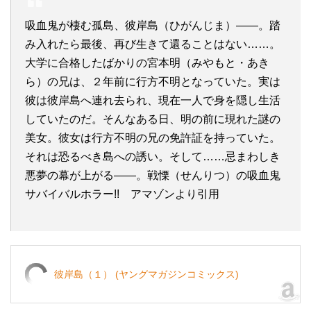
吸血鬼が棲む孤島、彼岸島（ひがんじま）――。踏
み入れたら最後、再び生きて還ることはない……。
大学に合格したばかりの宮本明（みやもと・あき
ら）の兄は、２年前に行方不明となっていた。実は
彼は彼岸島へ連れ去られ、現在一人で身を隠し生活
していたのだ。そんなある日、明の前に現れた謎の
美女。彼女は行方不明の兄の免許証を持っていた。
それは恐るべき島への誘い。そして……忌まわしき
悪夢の幕が上がる――。戦慄（せんりつ）の吸血鬼
サバイバルホラー!! アマゾンより引用
彼岸島（１） (ヤングマガジンコミックス)