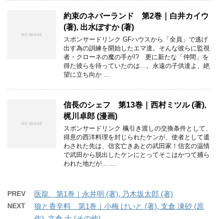
約束のネバーランド 第2巻｜白井カイウ
(著), 出水ぽすか (著)
スポンサードリンク GFハウスから「全員」で逃げ
出す為の訓練を開始したエマ達。そんな彼らに監視
者・クローネの魔の手が!? 更に新たな「仲間」を
得た彼らを待っていたのは…。永遠の子供達よ、絶
望に立ち向か …
信長のシェフ 第13巻｜西村ミツル (著),
梶川卓郎 (漫画)
スポンサードリンク 楓引き渡しの交換条件として、
得意の西洋料理を封じられたケンが、使者として遣
わされた先は、信玄亡きあとの武田家！信玄の温情
で武田から脱出したケンにとってそこはかつて捕ら
われた地だが… …
PREV
医龍 第1巻｜永井明 (著), 乃木坂太郎 (著)
NEXT
狼と香辛料 第1巻｜小梅 けいと (著), 支倉 凍砂 (原
作), 文倉 十 (その他)