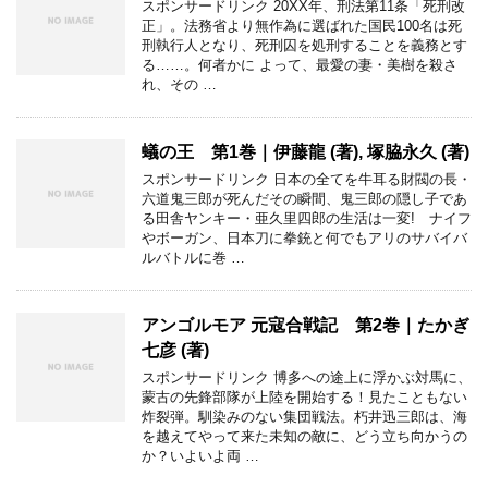
スポンサードリンク 20XX年、刑法第11条「死刑改
正」。法務省より無作為に選ばれた国民100名は死
刑執行人となり、死刑囚を処刑することを義務とす
る……。何者かに よって、最愛の妻・美樹を殺さ
れ、その …
蟻の王 第1巻｜伊藤龍 (著), 塚脇永久 (著)
スポンサードリンク 日本の全てを牛耳る財閥の長・
六道鬼三郎が死んだその瞬間、鬼三郎の隠し子であ
る田舎ヤンキー・亜久里四郎の生活は一変! ナイフ
やボーガン、日本刀に拳銃と何でもアリのサバイバ
ルバトルに巻 …
アンゴルモア 元寇合戦記 第2巻｜たかぎ
七彦 (著)
スポンサードリンク 博多への途上に浮かぶ対馬に、
蒙古の先鋒部隊が上陸を開始する！見たこともない
炸裂弾。馴染みのない集団戦法。朽井迅三郎は、海
を越えてやって来た未知の敵に、どう立ち向かうの
か？いよいよ両 …