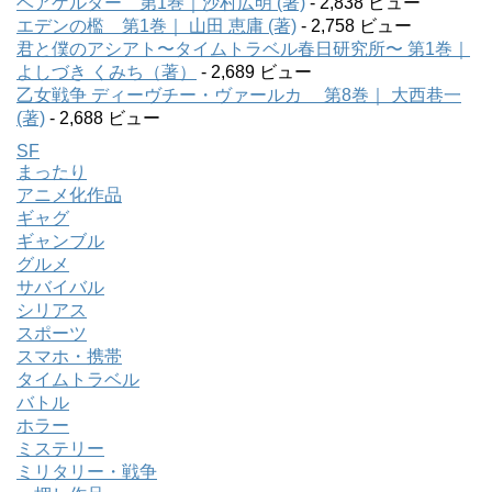
ベアゲルター 第1巻｜沙村広明 (著)
- 2,838 ビュー
エデンの檻 第1巻｜ 山田 恵庸 (著)
- 2,758 ビュー
君と僕のアシアト〜タイムトラベル春日研究所〜 第1巻｜
よしづき くみち（著）
- 2,689 ビュー
乙女戦争 ディーヴチー・ヴァールカ 第8巻｜ 大西巷一
(著)
- 2,688 ビュー
SF
まったり
アニメ化作品
ギャグ
ギャンブル
グルメ
サバイバル
シリアス
スポーツ
スマホ・携帯
タイムトラベル
バトル
ホラー
ミステリー
ミリタリー・戦争