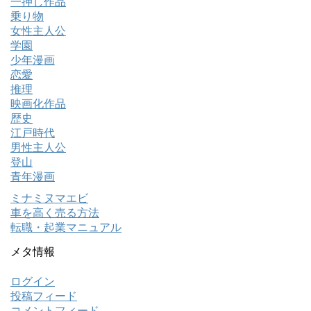
一押し作品
乗り物
女性主人公
学園
少年漫画
恋愛
推理
映画化作品
歴史
江戸時代
男性主人公
登山
青年漫画
ミナミヌマエビ
車を高く売る方法
転職・起業マニュアル
メタ情報
ログイン
投稿フィード
コメントフィード