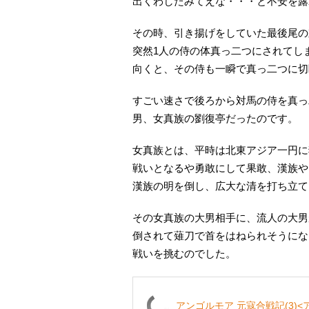
出くわしたみてえな・・・と不安を露
その時、引き揚げをしていた最後尾の
突然1人の侍の体真っ二つにされてし
向くと、その侍も一瞬で真っ二つに切
すごい速さで後ろから対馬の侍を真っ
男、女真族の劉復亭だったのです。
女真族とは、平時は北東アジア一円に
戦いとなるや勇敢にして果敢、漢族や
漢族の明を倒し、広大な清を打ち立て
その女真族の大男相手に、流人の大男
倒されて薙刀で首をはねられそうにな
戦いを挑むのでした。
アンゴルモア 元寇合戦記(3)<