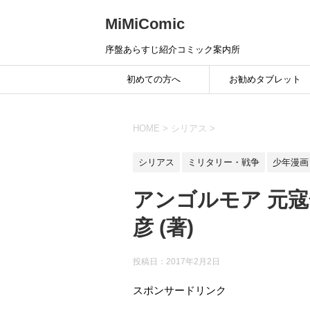
MiMiComic
序盤あらすじ紹介コミック案内所
初めての方へ
お勧めタブレット
HOME
>
シリアス
>
シリアス
ミリタリー・戦争
少年漫画
アンゴルモア 元寇
彦 (著)
投稿日：
2017年2月2日
スポンサードリンク