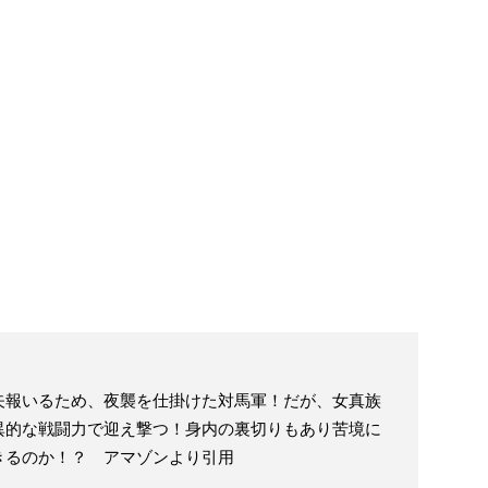
矢報いるため、夜襲を仕掛けた対馬軍！だが、女真族
異的な戦闘力で迎え撃つ！身内の裏切りもあり苦境に
きるのか！？ アマゾンより引用