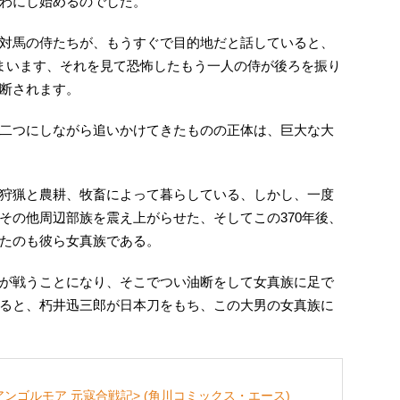
わにし始めるのでした。
対馬の侍たちが、もうすぐで目的地だと話していると、
まいます、それを見て恐怖したもう一人の侍が後ろを振り
断されます。
二つにしながら追いかけてきたものの正体は、巨大な大
狩猟と農耕、牧畜によって暮らしている、しかし、一度
その他周辺部族を震え上がらせた、そしてこの370年後、
たのも彼ら女真族である。
が戦うことになり、そこでつい油断をして女真族に足で
ると、朽井迅三郎が日本刀をもち、この大男の女真族に
アンゴルモア 元寇合戦記> (角川コミックス・エース)