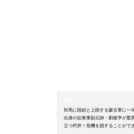
対馬に陸続と上陸する蒙古軍に一
出身の征東軍副元帥・劉復亨が驚
立つ朽井！危機を脱することがで