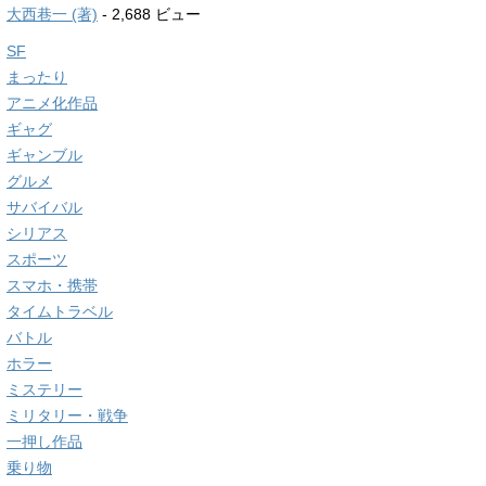
大西巷一 (著)
- 2,688 ビュー
SF
まったり
アニメ化作品
ギャグ
ギャンブル
グルメ
サバイバル
シリアス
スポーツ
スマホ・携帯
タイムトラベル
バトル
ホラー
ミステリー
ミリタリー・戦争
一押し作品
乗り物