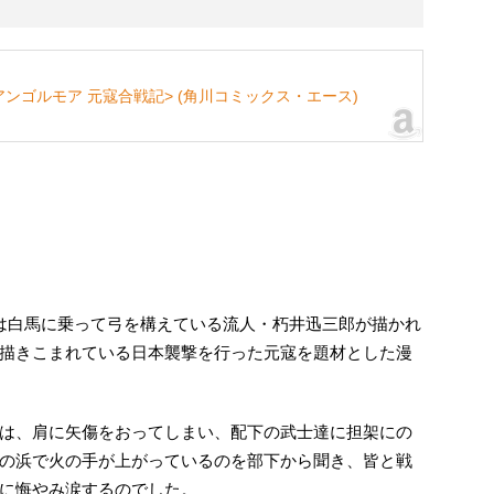
アンゴルモア 元寇合戦記> (角川コミックス・エース)
は白馬に乗って弓を構えている流人・朽井迅三郎が描かれ
描きこまれている日本襲撃を行った元寇を題材とした漫
は、肩に矢傷をおってしまい、配下の武士達に担架にの
の浜で火の手が上がっているのを部下から聞き、皆と戦
に悔やみ涙するのでした。