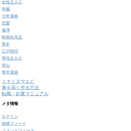
女性主人公
学園
少年漫画
恋愛
推理
映画化作品
歴史
江戸時代
男性主人公
登山
青年漫画
ミナミヌマエビ
車を高く売る方法
転職・起業マニュアル
メタ情報
ログイン
投稿フィード
コメントフィード