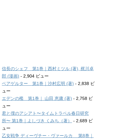
信長のシェフ 第1巻｜西村ミツル (著), 梶川卓
郎 (漫画)
- 2,904 ビュー
ベアゲルター 第1巻｜沙村広明 (著)
- 2,838 ビ
ュー
エデンの檻 第1巻｜ 山田 恵庸 (著)
- 2,758 ビ
ュー
君と僕のアシアト〜タイムトラベル春日研究
所〜 第1巻｜よしづき くみち（著）
- 2,689 ビ
ュー
乙女戦争 ディーヴチー・ヴァールカ 第8巻｜