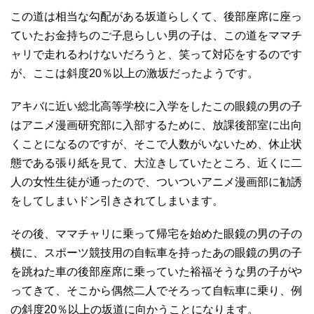
この道は相当な勾配がある坂道らしくて、後部座席に座っ
ていたお金持ちのご子息らしい男の子は、この道をママチ
ャリで走れるわけないだろうと、笑って対応をするのです
が、ここは斜度20％以上の激坂だったようです。
アキバに近い総北高等学校に入学をしたこの眼鏡の男の子
はアニメ漫画研究部に入部するために、放課後部室に出向
くことになるのですが、そこで人数がいないため、休止状
態である張り紙を見て、大泣きしていたところ、近くに二
人の女性生徒が通ったので、ついついアニメ漫画部に勧誘
をしてしまいドン引きされてしまいます。
その後、ママチャリに乗って帰宅を始めた眼鏡の男の子の
横に、スポーツ競技用の自転車を持ったあの眼鏡の男の子
を跳ねた車の後部座席に乗っていた裕福そうな男の子がや
ってきて、そこから偶然二人でそろって自転車に乗り、例
の斜度20％以上の坂道に向かうことになります。