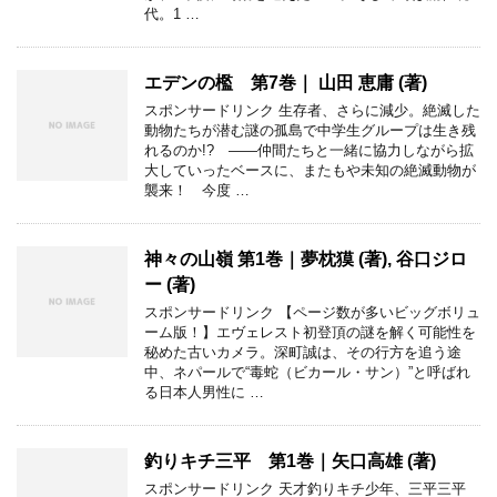
代。1 …
エデンの檻 第7巻｜ 山田 恵庸 (著)
スポンサードリンク 生存者、さらに減少。絶滅した
動物たちが潜む謎の孤島で中学生グループは生き残
れるのか!? ――仲間たちと一緒に協力しながら拡
大していったベースに、またもや未知の絶滅動物が
襲来！ 今度 …
神々の山嶺 第1巻｜夢枕獏 (著), 谷口ジロ
ー (著)
スポンサードリンク 【ページ数が多いビッグボリュ
ーム版！】エヴェレスト初登頂の謎を解く可能性を
秘めた古いカメラ。深町誠は、その行方を追う途
中、ネパールで“毒蛇（ビカール・サン）”と呼ばれ
る日本人男性に …
釣りキチ三平 第1巻｜矢口高雄 (著)
スポンサードリンク 天才釣りキチ少年、三平三平