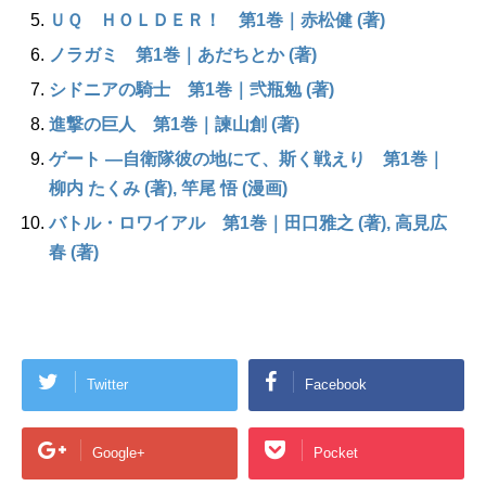
ＵＱ ＨＯＬＤＥＲ！ 第1巻｜赤松健 (著)
ノラガミ 第1巻｜あだちとか (著)
シドニアの騎士 第1巻｜弐瓶勉 (著)
進撃の巨人 第1巻｜諫山創 (著)
ゲート ―自衛隊彼の地にて、斯く戦えり 第1巻｜
柳内 たくみ (著), 竿尾 悟 (漫画)
バトル・ロワイアル 第1巻｜田口雅之 (著), 高見広
春 (著)
Twitter
Facebook
Google+
Pocket