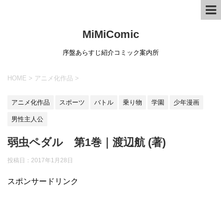
MiMiComic
序盤あらすじ紹介コミック案内所
HOME
>
アニメ化作品
>
アニメ化作品
スポーツ
バトル
乗り物
学園
少年漫画
男性主人公
弱虫ペダル 第1巻｜渡辺航 (著)
投稿日：
2017年1月28日
スポンサードリンク