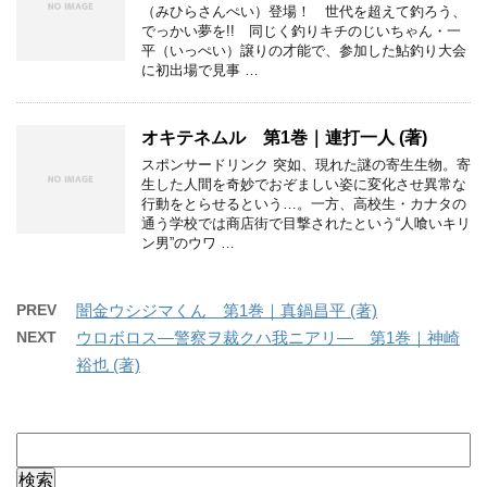
（みひらさんぺい）登場！ 世代を超えて釣ろう、
でっかい夢を!! 同じく釣りキチのじいちゃん・一
平（いっぺい）譲りの才能で、参加した鮎釣り大会
に初出場で見事 …
オキテネムル 第1巻｜連打一人 (著)
スポンサードリンク 突如、現れた謎の寄生生物。寄
生した人間を奇妙でおぞましい姿に変化させ異常な
行動をとらせるという…。一方、高校生・カナタの
通う学校では商店街で目撃されたという“人喰いキリ
ン男”のウワ …
PREV
闇金ウシジマくん 第1巻｜真鍋昌平 (著)
NEXT
ウロボロス―警察ヲ裁クハ我ニアリ― 第1巻｜神崎
裕也 (著)