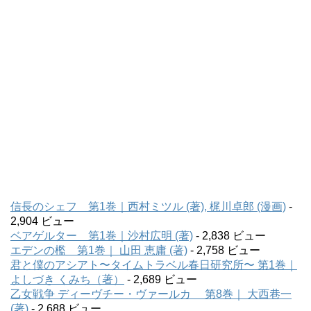
信長のシェフ 第1巻｜西村ミツル (著), 梶川卓郎 (漫画)
-
2,904 ビュー
ベアゲルター 第1巻｜沙村広明 (著)
- 2,838 ビュー
エデンの檻 第1巻｜ 山田 恵庸 (著)
- 2,758 ビュー
君と僕のアシアト〜タイムトラベル春日研究所〜 第1巻｜
よしづき くみち（著）
- 2,689 ビュー
乙女戦争 ディーヴチー・ヴァールカ 第8巻｜ 大西巷一
(著)
- 2,688 ビュー