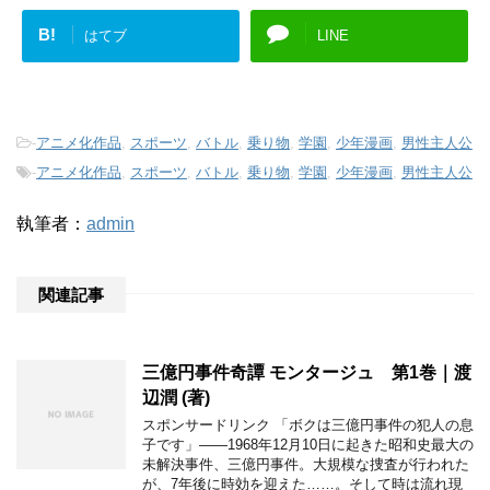
B!
はてブ
LINE
-
アニメ化作品
,
スポーツ
,
バトル
,
乗り物
,
学園
,
少年漫画
,
男性主人公
-
アニメ化作品
,
スポーツ
,
バトル
,
乗り物
,
学園
,
少年漫画
,
男性主人公
執筆者：
admin
関連記事
三億円事件奇譚 モンタージュ 第1巻｜渡
辺潤 (著)
スポンサードリンク 「ボクは三億円事件の犯人の息
子です」――1968年12月10日に起きた昭和史最大の
未解決事件、三億円事件。大規模な捜査が行われた
が、7年後に時効を迎えた……。そして時は流れ現