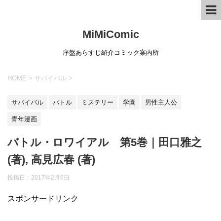
MiMiComic
序盤あらすじ紹介コミック案内所
HOME
>
サバイバル
>
サバイバル
バトル
ミステリー
学園
男性主人公
青年漫画
バトル・ロワイアル 第5巻｜田口雅之
(著), 高見広春 (著)
投稿日：
2017年2月6日
スポンサードリンク