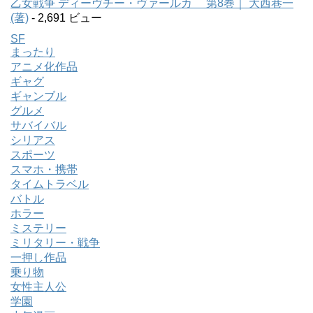
乙女戦争 ディーヴチー・ヴァールカ 第8巻｜ 大西巷一
(著)
- 2,691 ビュー
SF
まったり
アニメ化作品
ギャグ
ギャンブル
グルメ
サバイバル
シリアス
スポーツ
スマホ・携帯
タイムトラベル
バトル
ホラー
ミステリー
ミリタリー・戦争
一押し作品
乗り物
女性主人公
学園