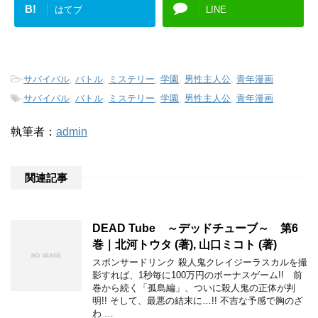
B!
はてブ
LINE
-
サバイバル
,
バトル
,
ミステリー
,
学園
,
男性主人公
,
青年漫画
-
サバイバル
,
バトル
,
ミステリー
,
学園
,
男性主人公
,
青年漫画
執筆者：
admin
関連記事
DEAD Tube ～デッドチューブ～ 第6
巻｜北河トウタ (著), 山口ミコト (著)
スポンサードリンク 殺人鬼クレイジーラスカルを撮
影すれば、1秒毎に100万円のボーナスゲーム!! 前
巻から続く「孤島編」、ついに殺人鬼の正体が判
明!! そして、最悪の結末に…!! 不吉な予感で胸のざ
わ …