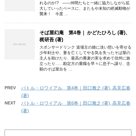
れるのか!? ――仲間たちと一緒に協力しながら拡
大していったベースに、またもや未知の絶滅動物が
襲来！ 今度 …
そば屋幻庵 第4巻｜ かどたひろし (著)、
梶研吾 (著)
スポンサードリンク 道場主の娘に淡い想いを寄せる
少年剣士や、妻を亡くしてやる気を失ったそば屋の
主人を助けたり、最高の蕎麦の実を求めて信州に旅
立ったり……勘定方の重職を早々に息子へ譲り、念
願のそば屋台を …
PREV
バトル・ロワイアル 第4巻｜田口雅之 (著), 高見広春
(著)
NEXT
バトル・ロワイアル 第6巻｜田口雅之 (著), 高見広春
(著)