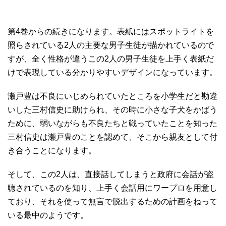
第4巻からの続きになります。表紙にはスポットライトを
照らされている2人の主要な男子生徒が描かれているので
すが、全く性格が違うこの2人の男子生徒を上手く表紙だ
けで表現している分かりやすいデザインになっています。
瀬戸豊は不良にいじめられていたところを小学生だと勘違
いした三村信史に助けられ、その時に小さな子犬をかばう
ために、弱いながらも不良たちと戦っていたことを知った
三村信史は瀬戸豊のことを認めて、そこから親友として付
き合うことになります。
そして、この2人は、直接話してしまうと政府に会話が盗
聴されているのを知り、上手く会話用にワープロを用意し
ており、それを使って無言で脱出するための計画をねって
いる最中のようです。