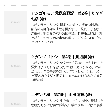
アンゴルモア 元寇合戦記 第2巻｜たかぎ
七彦 (著)
スポンサードリンク 博多への途上に浮かぶ対馬に、
蒙古の先鋒部隊が上陸を開始する！見たこともない
炸裂弾。馴染みのない集団戦法。朽井迅三郎は、海
を越えてやって来た未知の敵に、どう立ち向かうの
か？いよいよ両 …
クダンノゴトシ 第4巻｜渡辺潤 (著)
スポンサードリンク ヤクザから聡介（そうすけ）と
洋太（ようた）を救った“件”は、光（ひかる）の顔
だった。その事実を知った伸司（しんじ）は、光
を“呪われた1人”と断定し、自らにかけられた余命7
日間の呪い …
エデンの檻 第7巻｜ 山田 恵庸 (著)
スポンサードリンク 生存者、さらに減少。絶滅した
動物たちが潜む謎の孤島で中学生グループは生き残