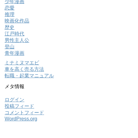
少年漫画
恋愛
推理
映画化作品
歴史
江戸時代
男性主人公
登山
青年漫画
ミナミヌマエビ
車を高く売る方法
転職・起業マニュアル
メタ情報
ログイン
投稿フィード
コメントフィード
WordPress.org